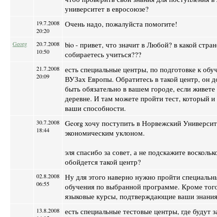
университет в евросоюзе?
19.7.2008
Очень надо, пожалуйста помогите!
20:20
Georg
20.7.2008
bio - привет, что значит в Любой? в какой стра
10:50
собираетесь учиться???
21.7.2008
есть специальные центры, по подготовке к обу
20:09
ВУЗах Европы. Обратитесь в такой центр, он 
быть обязательно в вашем городе, если живете 
деревне. И там можете пройти тест, который и
ваши способности.
30.7.2008
Georg хочу поступить в Норвежский Университ
18:44
экономическим уклоном.
эля спасибо за совет, а не подскажите воскольк
обойдется такой центр?
02.8.2008
Ну для этого наверно нужно пройти специальн
06:55
обучения по выбранной программе. Кроме того
языковые курсы, подтверждающие ваши знания
13.8.2008
есть специальные тестовые центры, где будут з