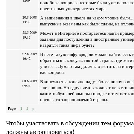
14:05
подобные вопросы, которые были уже использ
престижных университетах мира.
20.8.2008
А ваши знания в школе на каком уровне были...
13:38
выпускные экзамены как были сданы, на отличн
28.5.2009
Может в Интернете постараетесь найти приме
19:17
задания для поступления в иностранные униве
наврятли такая инфа будет?
02.6.2009
В нете такую инфу вряд ли можно найти..есть 
16:42
обратиться в консульство той страны, где хоти
учиться. Думаю там должны ответить на инте
вас вопросы.
08.6.2009
В консульстве конечно дадут более полную и
09:24
- не спорю..Но вдруг человек живет не в столи
каком-нибудь небольшом городке и там нет кон
посольств запрашиваемой страны.
Pages
:
1
2
»
Чтобы участвовать в обсуждении тем форум
должны авторизоваться!