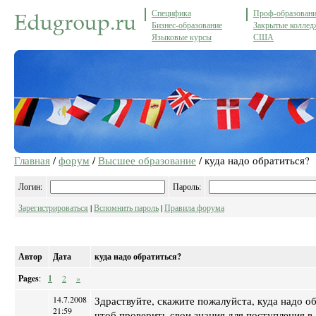
Специфика
Проф-образован
Бизнес-образование
Закрытые коллед
Языковые курсы
США
Главная
/
форум
/
Высшее образование
/ куда надо обратиться?
Логин:
Пароль:
Зарегистрироваться
|
Вспомнить пароль
|
Правила форума
Автор
Дата
куда надо обратиться?
Pages
:
1
2
»
14.7.2008
Здраствуйте, скажите пожалуйста, куда надо о
21:59
чтоб проверить свои знания для поступления в